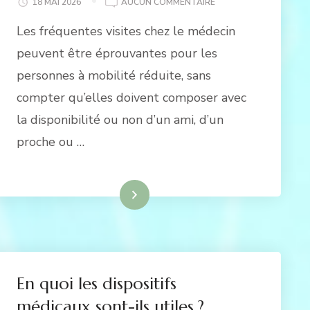
PERSONNES
18 MAI 2026
AUCUN COMMENTAIRE
À
Les fréquentes visites chez le médecin
MOBILITÉ
RÉDUITE
peuvent être éprouvantes pour les
:
personnes à mobilité réduite, sans
SOLUTIONS
POUR
compter qu’elles doivent composer avec
CONSULTER
la disponibilité ou non d’un ami, d’un
UN
MÉDECIN
proche ou …
DEPUIS
CHEZ
SOI
Lire la suite
En quoi les dispositifs
médicaux sont-ils utiles ?