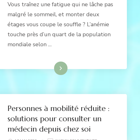
Vous traînez une fatigue qui ne lâche pas
SI
VOUS
malgré le sommeil, et monter deux
SOUFFREZ
étages vous coupe le souffle ? L’anémie
D’ANÉMIE
:
touche près d’un quart de la population
SYMPTÔMES,
mondiale selon …
DIAGNOSTIC
ET
CAUSES
Lire la suite
Personnes à mobilité réduite :
solutions pour consulter un
médecin depuis chez soi