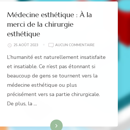
Médecine esthétique : À la
merci de la chirurgie
esthétique
MÉDECINE
25 AOÛT 2023
AUCUN COMMENTAIRE
ESTHÉTIQUE :
L’humanité est naturellement insatisfaite
À
LA
et insatiable. Ce n’est pas étonnant si
MERCI
beaucoup de gens se tournent vers la
DE
LA
médecine esthétique ou plus
CHIRURGIE
précisément vers sa partie chirurgicale.
ESTHÉTIQUE
De plus, la …
Lire la suite