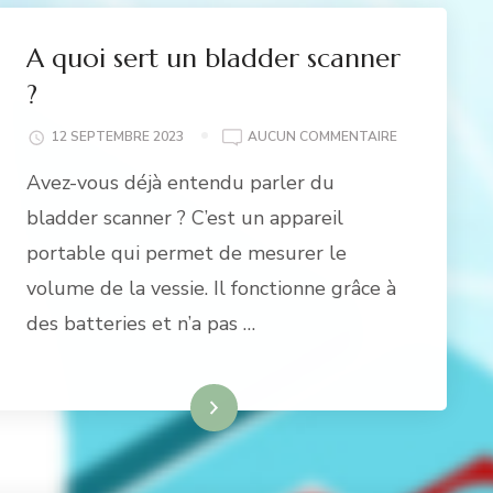
A quoi sert un bladder scanner
?
A
12 SEPTEMBRE 2023
AUCUN COMMENTAIRE
QUOI
Avez-vous déjà entendu parler du
SERT
UN
bladder scanner ? C’est un appareil
BLADDER
portable qui permet de mesurer le
SCANNER
?
volume de la vessie. Il fonctionne grâce à
des batteries et n’a pas …
Lire la suite