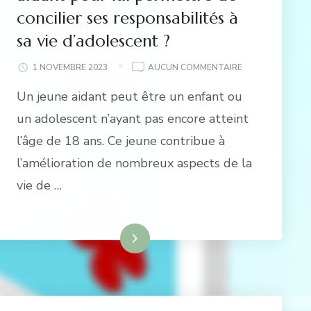
concilier ses responsabilités à
sa vie d’adolescent ?
COMMENT
1 NOVEMBRE 2023
AUCUN COMMENTAIRE
AIDER
Un jeune aidant peut être un enfant ou
UN
JEUNE
un adolescent n’ayant pas encore atteint
AIDANT
l’âge de 18 ans. Ce jeune contribue à
POUR
LUI
l’amélioration de nombreux aspects de la
PERMETTRE
vie de …
DE
CONCILIER
SES
RESPONSABILIT
Lire la suite
À
SA
VIE
D’ADOLESCENT
?