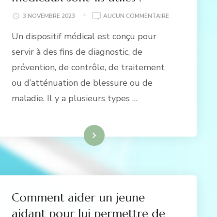
EN
3 NOVEMBRE 2023
AUCUN COMMENTAIRE
QUOI
Un dispositif médical est conçu pour
LES
DISPOSITIFS
servir à des fins de diagnostic, de
MÉDICAUX
prévention, de contrôle, de traitement
SONT-
ILS
ou d’atténuation de blessure ou de
UTILES ?
maladie. Il y a plusieurs types …
Lire la suite
Comment aider un jeune
aidant pour lui permettre de