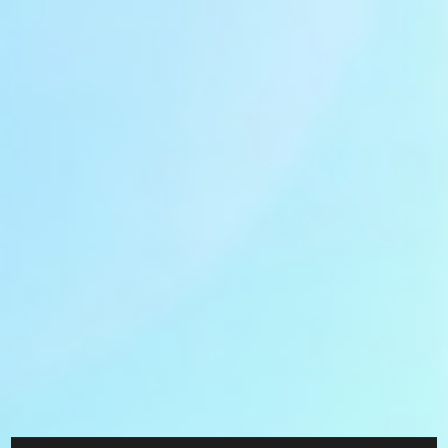
BIEN-ÊTRE
CHIRURGIE
CONSEILS
MALADIES
MUTUELLE
SANTÉ
TRAITEMENT