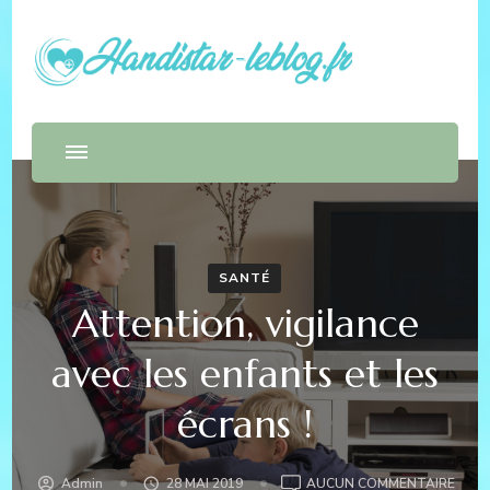
leblog handistar
Handicap et santé
SANTÉ
Attention, vigilance
avec les enfants et les
écrans !
ATTE
Admin
28 MAI 2019
AUCUN COMMENTAIRE