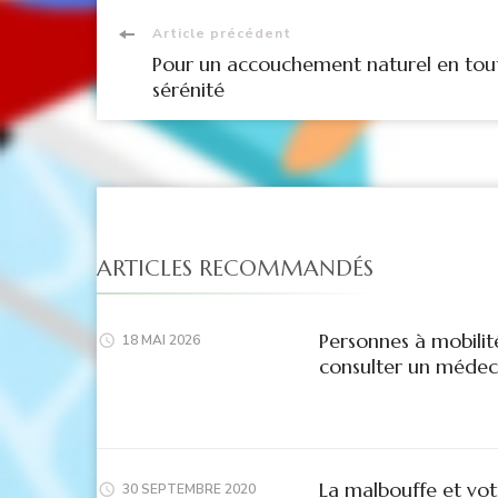
Navigation
Article précédent
Pour un accouchement naturel en tou
d'article
sérénité
ARTICLES RECOMMANDÉS
Personnes à mobilité
18 MAI 2026
consulter un médeci
La malbouffe et vot
30 SEPTEMBRE 2020