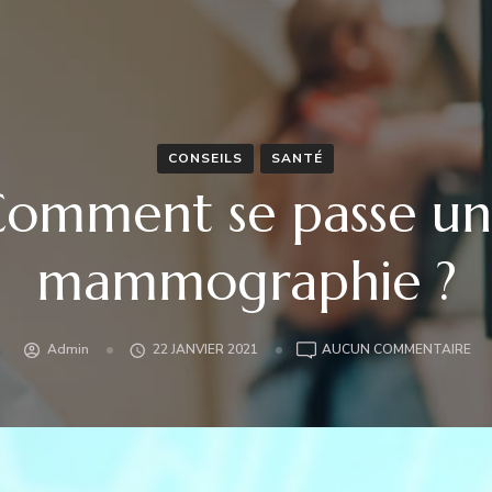
CONSEILS
SANTÉ
omment se passe u
mammographie ?
CO
Admin
22 JANVIER 2021
AUCUN COMMENTAIRE
SE
PA
UN
MA
?