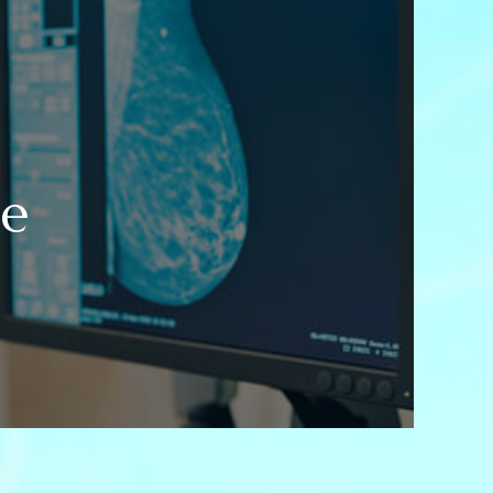
ne
MMENT
SSE
E
MMOGRAPHIE